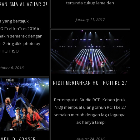
tertunda cukup lama dan
KAN SMA AL AZHAR 3!
January 11, 2017
a yang bertajuk
OfTreffenTres2016 ini
makin semarak dengan
 Giring dkk. photo by
HIGH_ISO
tober 6, 2016
NIDJI MERIAHKAN HUT RCTI KE 27
Bertempat di Studio RCTI, Kebon Jeruk,
NIDJI membuat ulang tahun RCTI ke 27
semakin meriah dengan lagu-lagunya.
Tak hanya tampil
AMPIL DI KONSER
August 24, 2016