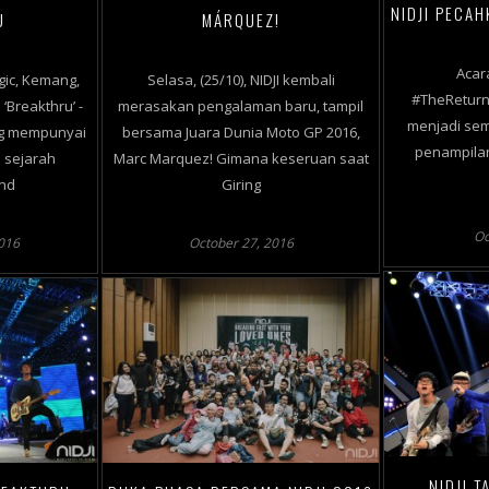
NIDJI PECAH
U
MÁRQUEZ!
Acar
ic, Kemang,
Selasa, (25/10), NIDJI kembali
#TheReturn
‘Breakthru’ -
merasakan pengalaman baru, tampil
menjadi se
ng mempunyai
bersama Juara Dunia Moto GP 2016,
penampilan
 sejarah
Marc Marquez! Gimana keseruan saat
nd
Giring
Oc
016
October 27, 2016
NIDJI T