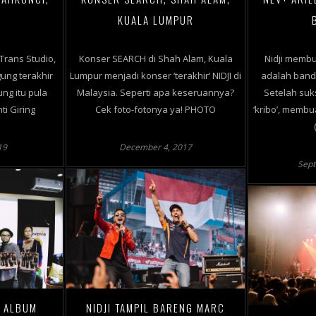
KUALA LUMPUR
Trans Studio,
Konser SEARCH di Shah Alam, Kuala
Nidji memb
ung terakhir
Lumpur menjadi konser ‘terakhir’ NIDJI di
adalah band 
ung itu pula
Malaysia. Seperti apa keseruannya?
Setelah s
i Giring
Cek foto-fotonya ya! PHOTO
‘kribo’, membua
19
December 4, 2017
Sept
L ALBUM
NIDJI TAMPIL BARENG MARC