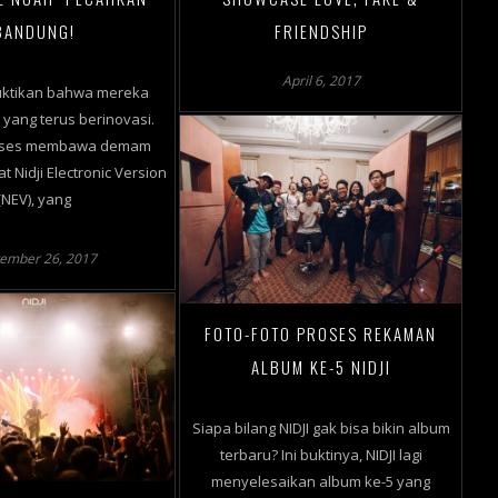
BANDUNG!
FRIENDSHIP
April 6, 2017
uktikan bahwa mereka
yang terus berinovasi.
ukses membawa demam
t Nidji Electronic Version
(NEV), yang
ember 26, 2017
FOTO-FOTO PROSES REKAMAN
ALBUM KE-5 NIDJI
Siapa bilang NIDJI gak bisa bikin album
terbaru? Ini buktinya, NIDJI lagi
menyelesaikan album ke-5 yang