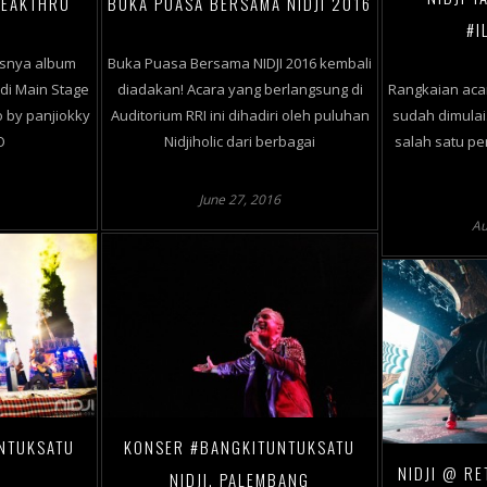
EAKTHRU
BUKA PUASA BERSAMA NIDJI 2016
#I
lisnya album
Buka Puasa Bersama NIDJI 2016 kembali
 di Main Stage
diadakan! Acara yang berlangsung di
Rangkaian acar
o by panjiokky
Auditorium RRI ini dihadiri oleh puluhan
sudah dimulai.
O
Nidjiholic dari berbagai
salah satu pe
June 27, 2016
Au
NTUKSATU
KONSER #BANGKITUNTUKSATU
NIDJI @ R
NIDJI, PALEMBANG