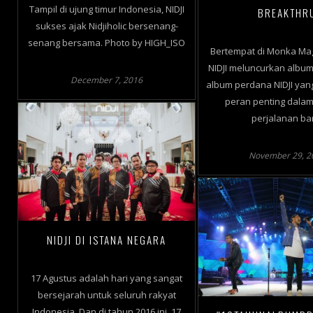
Tampil di ujung timur Indonesia, NIDJI
BREAKTHR
sukses ajak Nidjiholic bersenang-
senang bersama. Photo by HIGH_ISO
Bertempat di Monka Mag
NIDJI meluncurkan album 
December 7, 2016
album perdana NIDJI ya
peran penting dalam
perjalanan ba
November 29, 2
NIDJI DI ISTANA NEGARA
17 Agustus adalah hari yang sangat
bersejarah untuk seluruh rakyat
Indonesia. Dan di tahun 2016 ini, 17