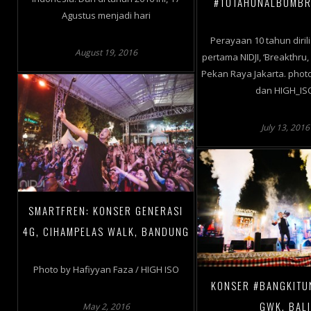
#10TAHUNALBUMBR
Agustus menjadi hari
Perayaan 10 tahun diri
August 19, 2016
pertama NIDJI, ‘Breakthru,
Pekan Raya Jakarta. phot
dan HIGH_IS
July 13, 2016
SMARTFREN: KONSER GENERASI
4G, CIHAMPELAS WALK, BANDUNG
Photo by Hafiyyan Faza / HIGH ISO
KONSER #BANGKITU
GWK, BALI
May 2, 2016