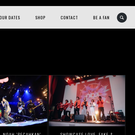
OUR DATES
SHOP
CONTACT
BE A FAN
L NOAH ‘PECAHKAN’
SHOWCASE LOVE, FAKE &