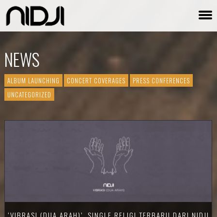
NEWS
ALBUM LAUNCHING
CONCERT COVERAGES
PRESS CONFERENCES
UNCATEGORIZED
‘VIBRASI (DUA ARAH)’, SINGLE RELIGI TERBARU DARI NIDJI