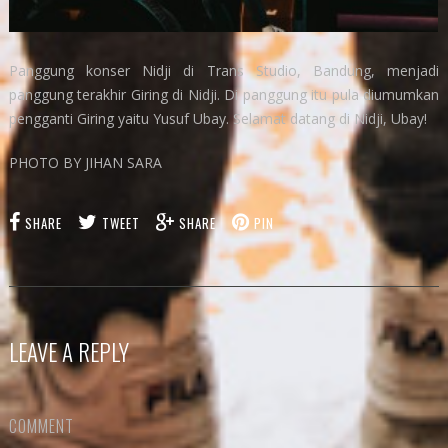
Panggung konser Nidji di Trans Studio, Bandung, menjadi
panggung terakhir Giring di Nidji. Di panggung itu pula diumumkan
pengganti Giring yaitu Yusuf Ubay. Selamat datang di Nidji, Ubay!
PHOTO BY JIHAN SARA
SHARE
TWEET
SHARE
PIN
LEAVE A REPLY
COMMENT